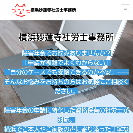
横浜妙蓮寺社労士事務所
障害年金でお悩みありませんか？
「申請が複雑でよくわからない」
「自分のケースでも受給できるのか不安」──
そんなお悩みをお持ちの方はお気軽にご相談く
ださい。
障害年金の申請に特化した資格保有の社労士が
対応。
横浜でご本人やご家族の声に寄り添った丁寧な