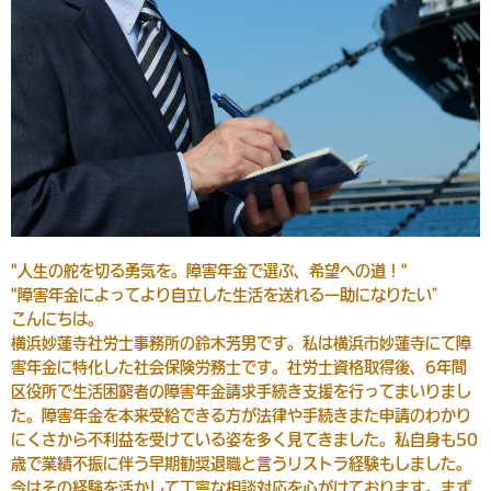
"人生の舵を切る勇気を。障害年金で選ぶ、希望への道！"
"障害年金によってより自立した生活を送れる一助になりたい”
こんにちは。
横浜妙蓮寺社労士事務所の鈴木芳男です。私は横浜市妙蓮寺にて障
害年金に特化した社会保険労務士です。社労士資格取得後、6年間
区役所で生活困窮者の障害年金請求手続き支援を行ってまいりまし
た。障害年金を本来受給できる方が法律や手続きまた申請のわかり
にくさから不利益を受けている姿を多く見てきました。私自身も50
歳で業績不振に伴う早期勧奨退職と言うリストラ経験もしました。
今はその経験を活かして丁寧な相談対応を心がけております。まず