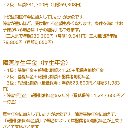
・2級：年額831,700円（月額69,308円）
上記は国民年金に加入していた方が対象です。
障害が重いほど、受け取れる金額も多くなります。条件を満たすお
子様がいる場合は「子の加算」もつきます。
（二人まで年額239,300円（月額19,941円）三人目以降年額
79,800円（月額6,650円）
障害厚生年金（厚生年金）
・1級：基礎年金＋報酬比例額×1.25＋配偶者加給年金
・2級：基礎年金＋報酬比例額＋配偶者加給年金
・3級：報酬比例額（最低保障：年額623,800円／月額51,983
円）
・障害手当金：報酬比例年金の2年分（最低保障：1,247,600円／
一時金）
厚生年金に加入していた方が対象です。障害基礎年金に加えて、
「報酬比例の年金額」や場合によっては配偶者の加給年金が上乗せ
されて支給されます