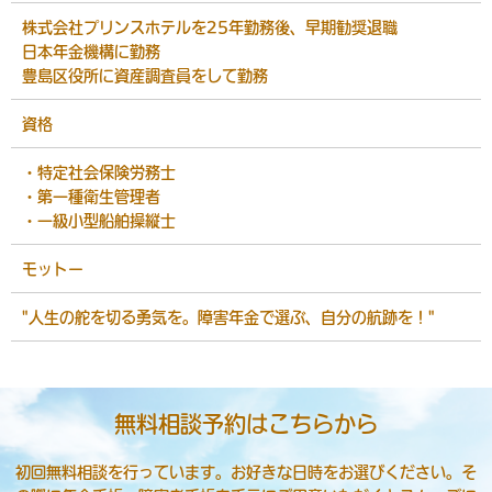
株式会社プリンスホテルを25年勤務後、早期勧奨退職
日本年金機構に勤務
豊島区役所に資産調査員をして勤務
資格
・特定社会保険労務士
・第一種衛生管理者
・一級小型船舶操縦士
モットー
"人生の舵を切る勇気を。障害年金で選ぶ、自分の航跡を！"
無料相談予約はこちらから
初回無料相談を行っています。お好きな日時をお選びください。そ