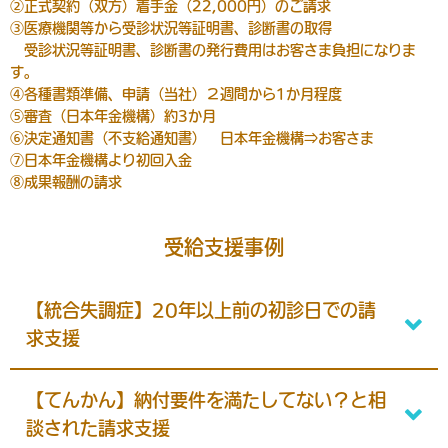
②正式契約（双方）着手金（22,000円）のご請求
③医療機関等から受診状況等証明書、診断書の取得
受診状況等証明書、診断書の発行費用はお客さま負担になりま
す。
④各種書類準備、申請（当社）２週間から1か月程度
⑤審査（日本年金機構）約3か月
⑥決定通知書（不支給通知書） 日本年金機構⇒お客さま
⑦日本年金機構より初回入金
⑧成果報酬の請求
受給支援事例
【統合失調症】20年以上前の初診日での請
求支援
【てんかん】納付要件を満たしてない？と相
談された請求支援